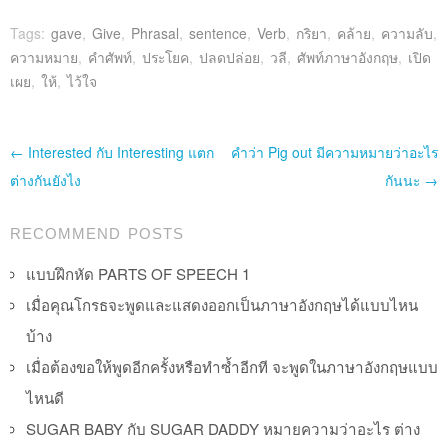
Tags:
gave
,
Give
,
Phrasal
,
sentence
,
Verb
,
กริยา
,
คล้าย
,
ความลับ
,
ความหมาย
,
คำศัพท์
,
ประโยค
,
ปลดปล่อย
,
วลี
,
ศัพท์ภาษาอังกฤษ
,
เปิด
เผย
,
ให้
,
ไว้ใจ
Post navigation
←
Interested กับ Interesting แตก
คำว่า Pig out มีความหมายว่าอะไร
ต่างกันยังไง
กันนะ
→
RECOMMEND POSTS
แบบฝึกหัด PARTS OF SPEECH 1
เมื่อคุณโกรธจะพูดและแสดงออกเป็นภาษาอังกฤษได้แบบไหน
บ้าง
เมื่อต้องขอให้พูดอีกครั้งหรือทำซ้ำอีกที จะพูดในภาษาอังกฤษแบบ
ไหนดี
SUGAR BABY กับ SUGAR DADDY หมายความว่าอะไร ต่าง