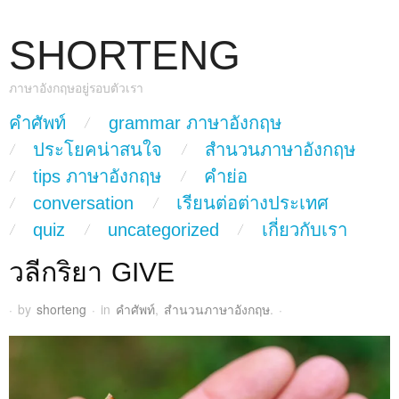
SHORTENG
ภาษาอังกฤษอยู่รอบตัวเรา
skip to content
คำศัพท์
grammar ภาษาอังกฤษ
Main Menu
ประโยคน่าสนใจ
สำนวนภาษาอังกฤษ
tips ภาษาอังกฤษ
คำย่อ
conversation
เรียนต่อต่างประเทศ
quiz
uncategorized
เกี่ยวกับเรา
วลีกริยา GIVE
·
by
shorteng
·
in
คำศัพท์
,
สำนวนภาษาอังกฤษ
.
·