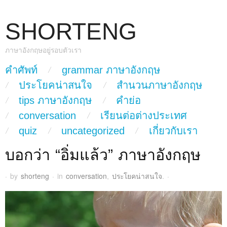
SHORTENG
ภาษาอังกฤษอยู่รอบตัวเรา
skip to content
คำศัพท์
grammar ภาษาอังกฤษ
Main Menu
ประโยคน่าสนใจ
สำนวนภาษาอังกฤษ
tips ภาษาอังกฤษ
คำย่อ
conversation
เรียนต่อต่างประเทศ
quiz
uncategorized
เกี่ยวกับเรา
บอกว่า “อิ่มแล้ว” ภาษาอังกฤษ
·
by
shorteng
·
in
conversation
,
ประโยคน่าสนใจ
.
·