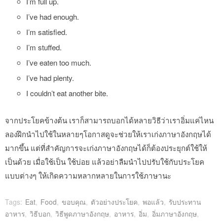
I’m full up.
I’ve had enough.
I’m satisfied.
I’m stuffed.
I’ve eaten too much.
I’ve had plenty.
I couldn’t eat another bite.
จากประโยคข้างต้น เราก็สามารถบอกได้หลายวิธีว่าเราอิ่มแค่ไหน
ลองฝึกนำไปใช้ในหลายๆโอกาสดูจะช่วยให้เราเก่งภาษาอังกฤษได้
มากขึ้น แต่ที่สำคัญการจะเก่งภาษาอังกฤษได้ก็ต้องประยุกต์ใช้ให้
เป็นด้วย เมื่อใช้เป็น ใช้บ่อย แล้วอย่าลืมนำไปปรับใช้กับประโยค
แบบต่างๆ ให้เกิดความหลากหลายในการใช้ภาษานะ
Tags:
Eat
,
Food
,
ขอบคุณ
,
ตัวอย่างประโยค
,
พอแล้ว
,
รับประทาน
อาหาร
,
วิธีบอก
,
วิธีพูดภาษาอังกฤษ
,
อาหาร
,
อิ่ม
,
อิ่มภาษาอังกฤษ
,