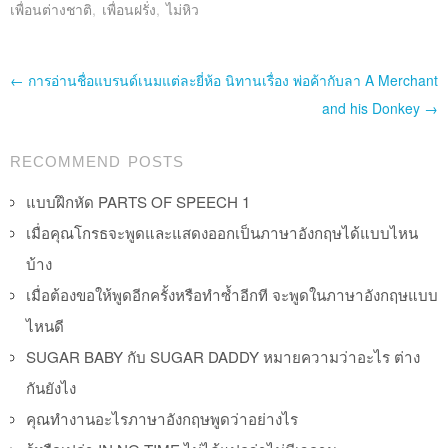
เพื่อนต่างชาติ
,
เพื่อนฝรั่ง
,
ไม่หิว
Post navigation
←
การอ่านชื่อแบรนด์เนมแต่ละยี่ห้อ
นิทานเรื่อง พ่อค้ากับลา A Merchant
and his Donkey
→
RECOMMEND POSTS
แบบฝึกหัด PARTS OF SPEECH 1
เมื่อคุณโกรธจะพูดและแสดงออกเป็นภาษาอังกฤษได้แบบไหน
บ้าง
เมื่อต้องขอให้พูดอีกครั้งหรือทำซ้ำอีกที จะพูดในภาษาอังกฤษแบบ
ไหนดี
SUGAR BABY กับ SUGAR DADDY หมายความว่าอะไร ต่าง
กันยังไง
คุณทำงานอะไรภาษาอังกฤษพูดว่าอย่างไร