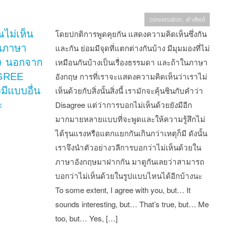
conversation
,
คำศัพท์
ุณไม่เห็น
โดยปกติการพูดคุยกัน แสดงความคิดเห็นซึ่งกัน
นภาษา
และกัน ย่อมมีจุดที่แตกต่างกันบ้าง มีมุมมองที่ไม่
ษ นอกจาก
เหมือนกันบ้างเป็นเรื่องธรรมดา และถ้าในภาษา
GREE
อังกฤษ การที่เราจะแสดงความคิดเห็นว่าเราไม่
งมีแบบอื่น
เห็นด้วยกับสิ่งนั้นสิ่งนี้ เรามักจะคุ้นชินกับคำว่า
ะ
Disagree แต่ว่าการบอกไม่เห็นด้วยยังมีอีก
มากมายหลายแบบที่จะพูดและให้ความรู้สึกไม่
ได้รุนแรงหรือแตกแยกกันเกินกว่าเหตุก็มี ดังนั้น
เราจึงนำตัวอย่างวลีการบอกว่าไม่เห็นด้วยใน
ภาษาอังกฤษมาฝากกัน มาดูกันเลยว่าสามารถ
บอกว่าไม่เห็นด้วยในรูปแบบไหนได้อีกบ้างนะ
To some extent, I agree with you, but… It
sounds interesting, but… That’s true, but… Me
too, but… Yes, […]