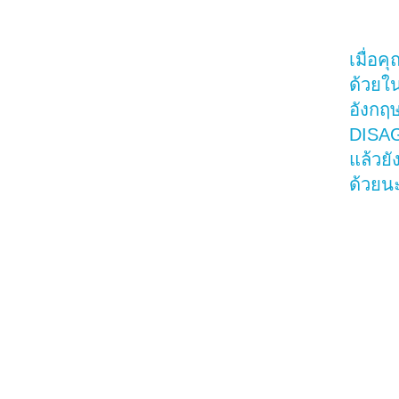
เมื่อค
ด้วยใ
อังกฤ
DISA
แล้วยั
ด้วยน