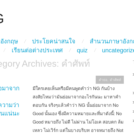
G
อังกฤษ
ประโยคน่าสนใจ
สำนวนภาษาอังก
เรียนต่อต่างประเทศ
quiz
uncategoriz
egory Archives:
คำศัพท์
คำย่อ
,
คำศัพท์
อมาจาก
มีใครเคยเห็นหรือมีคนพูดคำว่า NG กันบ้าง
สงสัยไหมว่ามันย่อมาจากอะไรกันนะ มาหาคำ
วามว่า
ตอบกัน จริงๆแล้วคำว่า NG นั้นย่อมาจาก No
ันแน่นะ
Good นั้นเอง ซึ่งมีความหมายและที่มาดังนี้: No
Good หมายถึง ไม่ดี ไม่ผ่าน ไม่โอเค สอบตก ล้ม
เหลว ไม่เวิร์ก แต่ในบางบริบท อาจหมายถึง Not