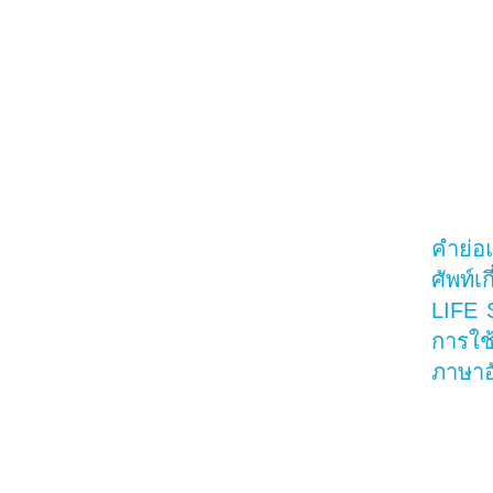
คำย่อ
ศัพท์เก
LIFE 
การใช
ภาษาอ