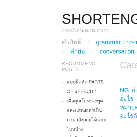
SHORTEN
ภาษาอังกฤษอยู่รอบตัวเรา
skip to content
คำศัพท์
grammar ภาษา
Main Menu
คำย่อ
conversation
Cat
RECOMMEND
POSTS
แบบฝึกหัด PARTS
NG ย่
OF SPEECH 1
อะไร
เมื่อคุณโกรธจะพูด
หมายค
และแสดงออกเป็น
อะไรก
ภาษาอังกฤษได้แบบ
ไหนบ้าง