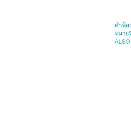
คำพ้อ
หมายที
ALSO