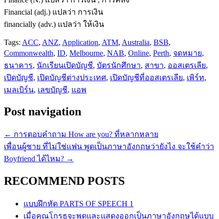
Financial (adj.) แปลว่า การเงิน
financially (adv.) แปลว่า ให้เงิน
Tags:
ACC
,
ANZ
,
Application
,
ATM
,
Australia
,
BSB
,
Commonwealth
,
ID
,
Melbourne
,
NAB
,
Online
,
Perth
,
จดหมาย
,
ธนาคาร
,
นักเรียนเปิดบัญชี
,
บัตรนักศึกษา
,
สาขา
,
ออสเตรเลีย
,
เปิดบัญชี
,
เปิดบัญชีต่างประเทศ
,
เปิดบัญชีที่ออสเตรเลีย
,
เพิร์ท
,
เมลเบิร์น
,
เลขบัญชี
,
แอพ
Post navigation
←
การตอบคำถาม How are you? ที่หลากหลาย
เพื่อนผู้ชาย ที่ไม่ใช่แฟน พูดเป็นภาษาอังกฤษว่ายังไง จะใช้คำว่า
Boyfriend ได้ไหม?
→
RECOMMEND POSTS
แบบฝึกหัด PARTS OF SPEECH 1
เมื่อคุณโกรธจะพูดและแสดงออกเป็นภาษาอังกฤษได้แบบ