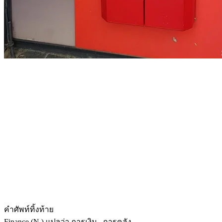
คำศัพท์ทิ้งท้าย
Finance (N.) แปลว่า การเงิน , การคลัง