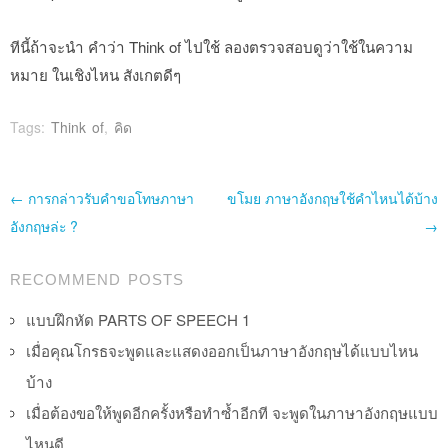
ทีนี้ถ้าจะนำ คำว่า Think of ไปใช้ ลองตรวจสอบดูว่าใช้ในความ
หมาย ในเชิงไหน สังเกตดีๆ
Tags:
Think of
,
คิด
Post navigation
←
การกล่าวรับคำขอโทษภาษา
ขโมย ภาษาอังกฤษใช้คำไหนได้บ้าง
อังกฤษล่ะ ?
→
RECOMMEND POSTS
แบบฝึกหัด PARTS OF SPEECH 1
เมื่อคุณโกรธจะพูดและแสดงออกเป็นภาษาอังกฤษได้แบบไหน
บ้าง
เมื่อต้องขอให้พูดอีกครั้งหรือทำซ้ำอีกที จะพูดในภาษาอังกฤษแบบ
ไหนดี