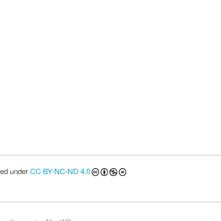
sed under
CC BY-NC-ND 4.0