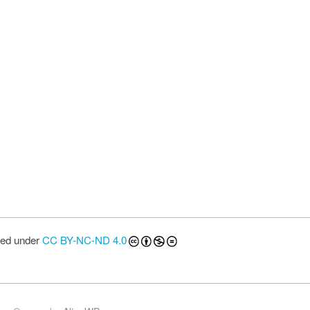
sed under
CC BY-NC-ND 4.0