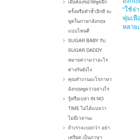
อังกฤษ
เมื่อต้องขอให้พูดอีก
“ใช้จ่
ครั้งหรือทำซ้ำอีกที จะ
ฟุ่มเฟื
พูดในภาษาอังกฤษ
หลาย
แบบไหนดี
SUGAR BABY กับ
SUGAR DADDY
หมายความว่าอะไร
ต่างกันยังไง
คุณทำงานอะไรภาษา
Po
อังกฤษพูดว่าอย่างไร
รู้หรือเปล่า IN NO
TIME ไม่ได้แปลว่า
ไม่มีเวลานะ
ถ้าเราจะบอกว่า อย่า
เครียด เป็นภาษา