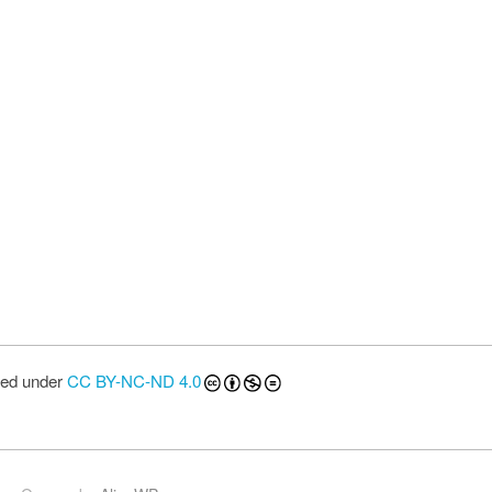
sed under
CC BY-NC-ND 4.0