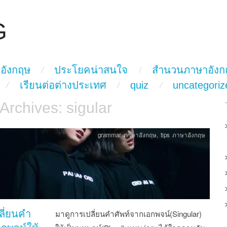
G
อังกฤษ
ประโยคน่าสนใจ
สำนวนภาษาอังก
เรียนต่อต่างประเทศ
quiz
uncategoriz
 Archives:
sigular
grammar ภาษาอังกฤษ
,
tips ภาษาอังกฤษ
ลี่ยนคำ
มาดูการเปลี่ยนคำศัพท์จากเอกพจน์(Singular)