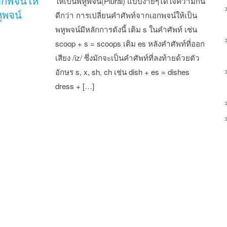
อกพจน์ให้
ให้เป็นพหูพจน์(Plural) แบบง่ายๆได้ใจความกัน
ูพจน์
ดีกว่า การเปลี่ยนคำศัพท์จากเอกพจน์ให้เป็น
พหูพจน์มีหลักการดังนี้ เติม s ในคำศัพท์ เช่น
scoop + s = scoops เติม es หลังคำศัพท์ที่ออก
เสียง /iz/ ซึ่งมักจะเป็นคำศัพท์ที่ลงท้ายด้วยตัว
อักษร s, x, sh, ch เช่น dish + es = dishes
dress + […]
st navigation