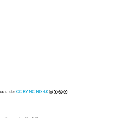
sed under
CC BY-NC-ND 4.0