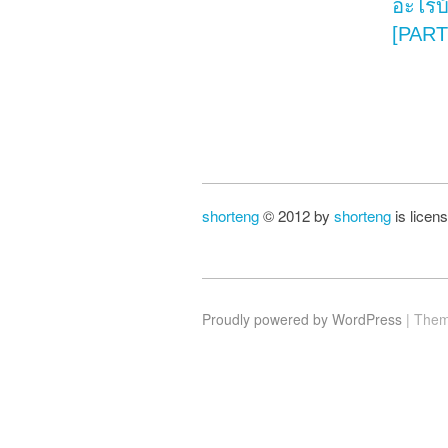
อะไรบ
[PART
Po
shorteng
© 2012 by
shorteng
is licen
Proudly powered by WordPress
|
Them