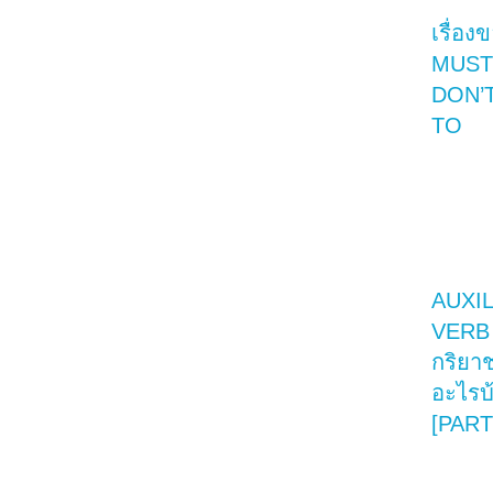
เรื่อง
MUST
DON’
TO
AUXI
VERB 
กริยาช
อะไรบ
[PART