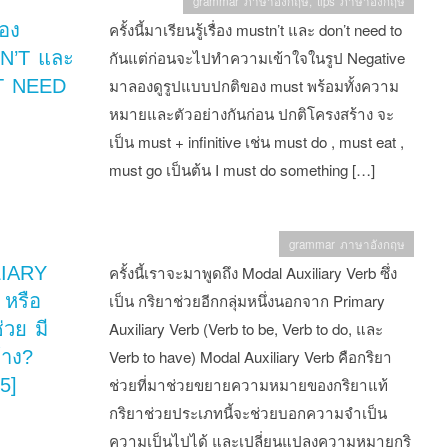
grammar ภาษาอังกฤษ
,
tips ภาษาอังกฤษ
ของ
ครั้งนี้มาเรียนรู้เรื่อง mustn’t และ don’t need to
N’T และ
กันแต่ก่อนจะไปทำความเข้าใจในรูป Negative
T NEED
มาลองดูรูปแบบปกติของ must พร้อมทั้งความ
หมายและตัวอย่างกันก่อน ปกติโครงสร้าง จะ
เป็น must + infinitive เช่น must do , must eat ,
must go เป็นต้น I must do something […]
grammar ภาษาอังกฤษ
LIARY
ครั้งนี้เราจะมาพูดถึง Modal Auxiliary Verb ซึ่ง
หรือ
เป็น กริยาช่วยอีกกลุ่มหนึ่งนอกจาก Primary
่วย มี
Auxiliary Verb (Verb to be, Verb to do, และ
้าง?
Verb to have) Modal Auxiliary Verb คือกริยา
5]
ช่วยที่มาช่วยขยายความหมายของกริยาแท้
กริยาช่วยประเภทนี้จะช่วยบอกความจำเป็น
ความเป็นไปได้ และเปลี่ยนแปลงความหมายกริ