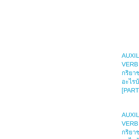
AUXI
VERB 
กริยาช
อะไรบ
[PART
AUXI
VERB 
กริยาช