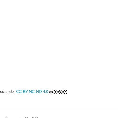
sed under
CC BY-NC-ND 4.0