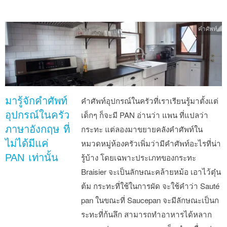
คำศัพท์
มารู้จักคำศัพท์
คำศัพท์อุปกรณ์ในครัวที่เราเรียนรู้มาตั้งแต่
อุปกรณ์ในครัว
เด็กๆ ก็จะมี PAN อ่านว่า แพน ที่แปลว่า
ภาษาอังกฤษ ที่
กระทะ แต่ลองมาขยายคลังคำศัพท์ใน
ไม่ได้มีแค่
หมวดหมู่ห้องครัวเพิ่มว่ามีคำศัพท์อะไรที่น่า
PAN เท่านั้น
รู้บ้าง โดยเฉพาะประเภทของกระทะ
Braisier จะเป็นลักษณะคล้ายหม้อ เอาไว้ตุ๋น
ต้ม กระทะที่ใช้ในการผัด จะใช้คำว่า Sauté
pan ในขณะที่ Saucepan จะมีลักษณะเป็นก
ระทะที่ก้นลึก สามารถทำอาหารได้หลาก