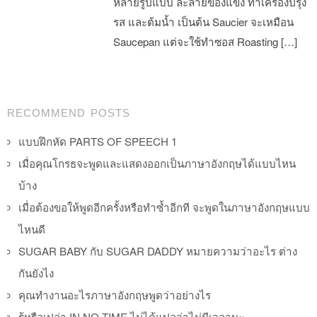
หลายรูปแบบ ละลายของแข็ง ทำเครื่องปรุง
รส และต้มน้ำ เป็นต้น Saucier จะเหมือน
Saucepan แต่จะใช้ทำซอส Roasting […]
Post navigation
RECOMMEND POSTS
แบบฝึกหัด PARTS OF SPEECH 1
เมื่อคุณโกรธจะพูดและแสดงออกเป็นภาษาอังกฤษได้แบบไหน
บ้าง
เมื่อต้องขอให้พูดอีกครั้งหรือทำซ้ำอีกที จะพูดในภาษาอังกฤษแบบ
ไหนดี
SUGAR BABY กับ SUGAR DADDY หมายความว่าอะไร ต่าง
กันยังไง
คุณทำงานอะไรภาษาอังกฤษพูดว่าอย่างไร
รู้หรือเปล่า IN NO TIME ไม่ได้แปลว่าไม่มีเวลานะ