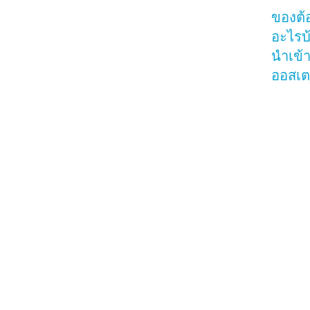
ของต้
อะไรบ
นำเข้
ออสเต