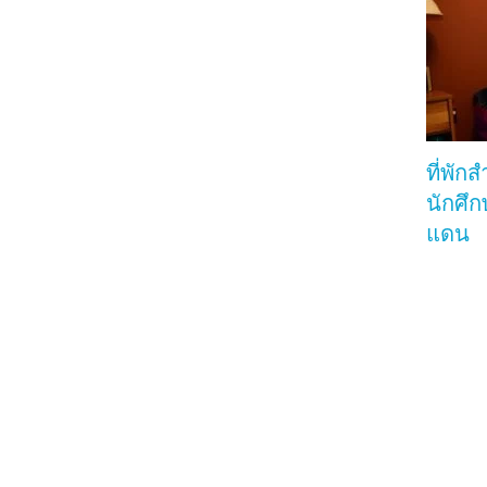
ที่พัก
นักศึ
แดน