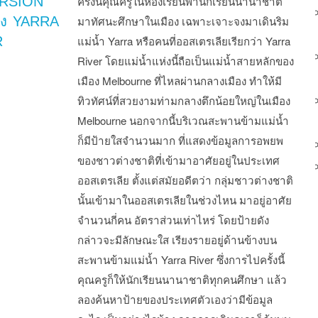
RSION
ครั้งนี้คุณครูในห้องเรียนพานักเรียนนานาชาติ
อง YARRA
มาทัศนะศึกษาในเมือง เฉพาะเจาะจงมาเดินริม
R
แม่น้ำ Yarra หรือคนที่ออสเตรเลียเรียกว่า Yarra
River โดยแม่น้ำแห่งนี้ถือเป็นแม่น้ำสายหลักของ
เมือง Melbourne ที่ไหลผ่านกลางเมือง ทำให้มี
ทิวทัศน์ที่สวยงามท่ามกลางตึกน้อยใหญ่ในเมือง
Melbourne นอกจากนี้บริเวณสะพานข้ามแม่น้ำ
ก็มีป้ายใสจำนวนมาก ที่แสดงข้อมูลการอพยพ
ของชาวต่างชาติที่เข้ามาอาศัยอยู่ในประเทศ
ออสเตรเลีย ตั้งแต่สมัยอดีตว่า กลุ่มชาวต่างชาติ
นั้นเข้ามาในออสเตรเลียในช่วงไหน มาอยู่อาศัย
จำนวนกี่คน อัตราส่วนเท่าไหร่ โดยป้ายดัง
กล่าวจะมีลักษณะใส เรียงรายอยู่ด้านข้างบน
สะพานข้ามแม่น้ำ Yarra River ซึ่งการไปครั้งนี้
คุณครูก็ให้นักเรียนนานาชาติทุกคนศึกษา แล้ว
ลองค้นหาป้ายของประเทศตัวเองว่ามีข้อมูล