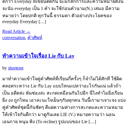
ดีกว่า Everyday ที่เขียนติดกัน จะมีกลักการและความหมายดังนี้
จะนับ everyday เป็น 1 คำ จะใช้ก่อนคำนาม(N.) เสมอ มีความ
หมายว่า โดยปกติ ทุกวันนี้ ธรรมดา ตัวอย่างประโยคของ
everyday Everyday […]
Read Article →
conversation
,
คำศัพท์
ทำความเข้าใจเรื่อง Lie กับ Lay
by
shorteng
มาทำความเข้าใจคู่คำศัพท์ที่เรียนกี่ครั้งๆ ก็จำไม่ได้สักที ใช้ผิด
ตลอดระหว่าง Lie กับ Lay แบบไหนแปลว่าอะไรกันแน่ แล้วถ้า
เป็น อดีตล่ะ ผันช่องล่ะ สะกดเหมือนกันไปอีก นี่ไงทำไมยิ่งเรียน
ยิ่ง งง ถูกไหม เอาละนะใจเย็นๆกันทุกคน วันนี้เรามาเจาะจง แบ่ง
คู่คำศัพท์ชุดนี้กันชัดๆ ตีแผ่ความต่างการสะกดและความหมาย
ให้เข้าใจกันดีกว่า มาดูกันเลย LIE (V.) หมายความว่า นอน
เอนกาย หนุน พิง (To recline) รูปแบบของ Lie […]