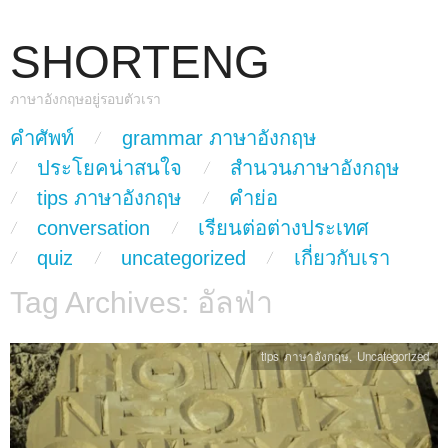
SHORTENG
ภาษาอังกฤษอยู่รอบตัวเรา
skip to content
คำศัพท์
grammar ภาษาอังกฤษ
Main Menu
ประโยคน่าสนใจ
สำนวนภาษาอังกฤษ
tips ภาษาอังกฤษ
คำย่อ
conversation
เรียนต่อต่างประเทศ
quiz
uncategorized
เกี่ยวกับเรา
Tag Archives:
อัลฟ่า
tips ภาษาอังกฤษ
,
Uncategorized