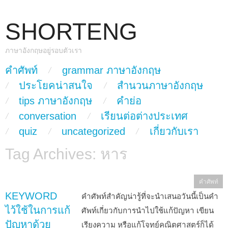
SHORTENG
ภาษาอังกฤษอยู่รอบตัวเรา
skip to content
คำศัพท์
grammar ภาษาอังกฤษ
Main Menu
ประโยคน่าสนใจ
สำนวนภาษาอังกฤษ
tips ภาษาอังกฤษ
คำย่อ
conversation
เรียนต่อต่างประเทศ
quiz
uncategorized
เกี่ยวกับเรา
Tag Archives:
หาร
คำศัพท์
KEYWORD
คำศัพท์สำคัญน่ารู้ที่จะนำเสนอวันนี้เป็นคำ
ไว้ใช้ในการแก้
ศัพท์เกี่ยวกับการนำไปใช้แก้ปัญหา เขียน
ปัญหาด้วย
เรียงความ หรือแก้โจทย์คณิตศาสตร์ก็ได้