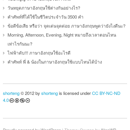
วันหยุดภาษาอังกฤษใช้ต่างกันอย่างไร?
คำศัพท์ที่ได้ใช้ในชีวิตประจำวัน 3500 คำ
ข้อดีข้อเสีย หรือว่า จุดเด่นจุดด่อย ภาษาอังกฤษพูดว่ายังไงดีนะ?
Morning, Afternoon, Evening, Night หมายถึงเวลาตอนไหน
เท่าไรกันนะ?
ไฟฟ้าดับ!!! ภาษาอังกฤษใช้อะไรดี
คำศัพท์ พี่ & น้องในภาษาอังกฤษใช้แบบไหนได้บ้าง
shorteng
© 2012 by
shorteng
is licensed under
CC BY-NC-ND
4.0
Proudly powered by WordPress
|
Theme: Oxygen by
AlienWP
.