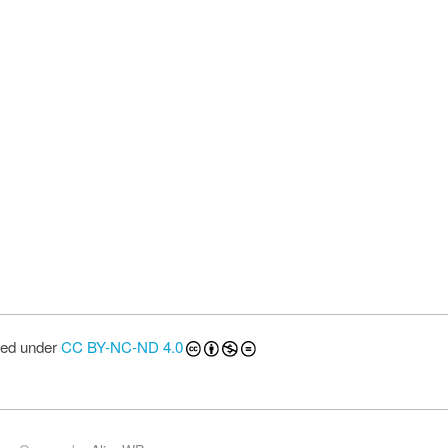
sed under
CC BY-NC-ND 4.0