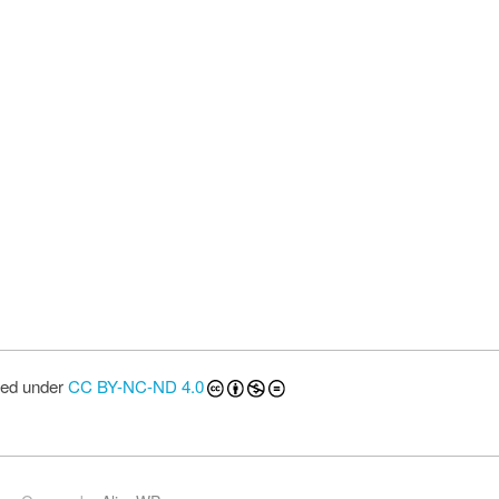
sed under
CC BY-NC-ND 4.0