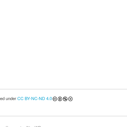
sed under
CC BY-NC-ND 4.0