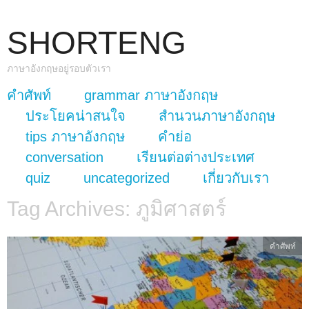
SHORTENG
ภาษาอังกฤษอยู่รอบตัวเรา
skip to content
คำศัพท์
grammar ภาษาอังกฤษ
Main Menu
ประโยคน่าสนใจ
สำนวนภาษาอังกฤษ
tips ภาษาอังกฤษ
คำย่อ
conversation
เรียนต่อต่างประเทศ
quiz
uncategorized
เกี่ยวกับเรา
Tag Archives:
ภูมิศาสตร์
คำศัพท์