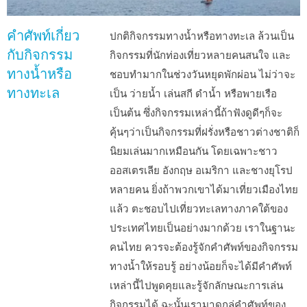
คำศัพท์เกี่ยว
ปกติกิจกรรมทางน้ำหรือทางทะเล ล้วนเป็น
กับกิจกรรม
กิจกรรมที่นักท่องเที่ยวหลายคนสนใจ และ
ทางน้ำหรือ
ชอบทำมากในช่วงวันหยุดพักผ่อน ไม่ว่าจะ
ทางทะเล
เป็น ว่ายน้ำ เล่นสกี ดำน้ำ หรือพายเรือ
เป็นต้น ซึ่งกิจกรรมเหล่านี้ถ้าฟังดูดีๆก็จะ
คุ้นๆว่าเป็นกิจกรรมที่ฝรั่งหรือชาวต่างชาติก็
นิยมเล่นมากเหมือนกัน โดยเฉพาะชาว
ออสเตรเลีย อังกฤษ อเมริกา และชางยุโรป
หลายคน ยิ่งถ้าพวกเขาได้มาเที่ยวเมืองไทย
แล้ว ตะชอบไปเที่ยวทะเลทางภาคใต้ของ
ประเทศไทยเป็นอย่างมากด้วย เราในฐานะ
คนไทย ควรจะต้องรู้จักคำศัพท์ของกิจกรรม
ทางน้ำให้รอบรู้ อย่างน้อยก็จะได้มีคำศัพท์
เหล่านี้ไปพูดคุยและรู้จักลักษณะการเล่น
กิจกรรมได้ ฉะนั้นเรามาดูกลุ่คำศัพท์ของ