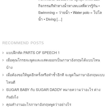
กิจกรรมกีฬาทางน้ำทางทะเลที่ควรรู้กัน •
Swimming = ว่ายน้ำ • Water polo = โปโล
น้ำ • Diving […]
Post navigation
RECOMMEND POSTS
แบบฝึกหัด PARTS OF SPEECH 1
เมื่อคุณโกรธจะพูดและแสดงออกเป็นภาษาอังกฤษได้แบบไหน
บ้าง
เมื่อต้องขอให้พูดอีกครั้งหรือทำซ้ำอีกที จะพูดในภาษาอังกฤษแบบ
ไหนดี
SUGAR BABY กับ SUGAR DADDY หมายความว่าอะไร ต่าง
กันยังไง
คุณทำงานอะไรภาษาอังกฤษพูดว่าอย่างไร