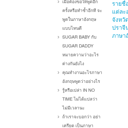
เมื่อต้องขอให้พูดอีก
รายชื
ครั้งหรือทำซ้ำอีกที จะ
แต่ละ
พูดในภาษาอังกฤษ
จังหวั
ปราจีน
แบบไหนดี
ภาษาอ
SUGAR BABY กับ
SUGAR DADDY
หมายความว่าอะไร
ต่างกันยังไง
Po
คุณทำงานอะไรภาษา
อังกฤษพูดว่าอย่างไร
รู้หรือเปล่า IN NO
TIME ไม่ได้แปลว่า
ไม่มีเวลานะ
ถ้าเราจะบอกว่า อย่า
เครียด เป็นภาษา