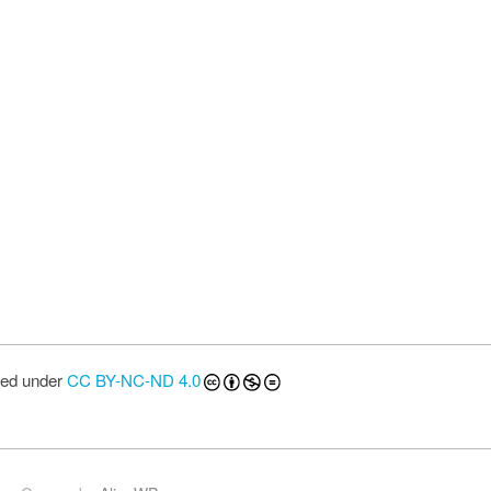
sed under
CC BY-NC-ND 4.0