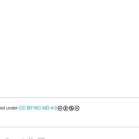
sed under
CC BY-NC-ND 4.0