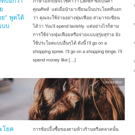
ที่บอกว่า
ภาษาอังกฤษจะใช้คำว่า Lavish ซึ่งเป็นคำ
าย
คุณศัพท์ แต่เมื่อนำมาเขียนเป็นประโยคที่บอก
อย” พูดได้
ว่า คุณจะใช้จ่ายอย่างฟุ่มเฟือย สามารถเขียน
แบบ
ได้ว่า You’ll spend lavishly. แต่อย่างไรก็ตาม
การใช้จ่ายฟุ่มเฟือยหรือจ่ายแบบสุรุ่ยสุร่าย ยัง
ใช้ประโยคแบบอื่นๆได้ ดังนี้ I’ll go on a
shopping spree. I’ll go on a shopping binge. I’ll
spend money like […]
conversation
ระโยค
การช้อปปิ้งซื้อของตามห้างร้านหรือตลาดนั้น