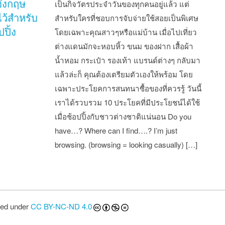
ังกฤษ
เป็นกิจวัตรประจำวันของทุกคนอยู่แล้ว แต่
ไว้สำหรับ
สำหรับใครที่ชอบการจับจ่ายใช้สอยเป็นพิเศษ
ปิ้ง
โดยเฉพาะคุณสาวๆหรือแม่บ้าน เมื่อไปเที่ยว
ต่างแดนมักจะหอบหิ้ว ขนม ของฝาก เสื้อผ้า
น้ำหอม กระเป๋า รองเท้า แบรนด์ต่างๆ กลับมา
แล้วล่ะก็ คุณต้องเตรียมตัวเองให้พร้อม โดย
เฉพาะประโยคการสนทนาซื้อของที่ควรรู้ วันนี้
เราได้รวบรวม 10 ประโยคที่มีประโยชน์ได้ใช้
เมื่อช้อปปิ้งกับชาวต่างชาติแน่นอน Do you
have…? Where can I find….? I’m just
browsing. (browsing = looking casually) […]
st navigation
sed under
CC BY-NC-ND 4.0