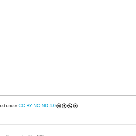
st navigation
sed under
CC BY-NC-ND 4.0