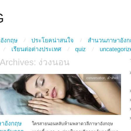
G
อังกฤษ
ประโยคน่าสนใจ
สำนวนภาษาอังก
เรียนต่อต่างประเทศ
quiz
uncategoriz
 Archives:
ง่วงนอน
conversation
,
คำศัพท์
ษาอังกฤษ
ใครสายนอนหลับห้ามพลาดวลีภาษาอังกฤษ