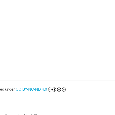
sed under
CC BY-NC-ND 4.0