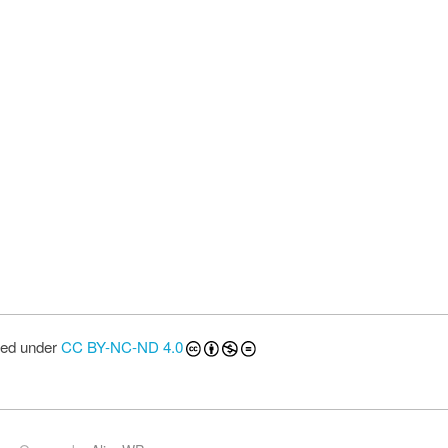
sed under
CC BY-NC-ND 4.0