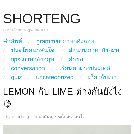
SHORTENG
ภาษาอังกฤษอยู่รอบตัวเรา
skip to content
คำศัพท์
grammar ภาษาอังกฤษ
Main Menu
ประโยคน่าสนใจ
สำนวนภาษาอังกฤษ
tips ภาษาอังกฤษ
คำย่อ
conversation
เรียนต่อต่างประเทศ
quiz
uncategorized
เกี่ยวกับเรา
LEMON กับ LIME ต่างกันยังไง
🍋
·
by
shorteng
·
in
คำศัพท์
,
ประโยคน่าสนใจ
.
·