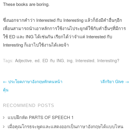
These books are boring.
ซึ่งนอกจากคำว่า Interested กับ Interesting แล้วก็ยังมีคำอื่นๆอีก
เพื่อนสามารถนำเอาหลักการใช้งานไประยุกต์ใช้กับคำอื่นๆที่มีการ
ใช้ ED และ ING ได้เช่นกัน เรียกได้ว่าจำแค่ Interested กับ
Interesting ก็เอาไปใช้งานได้เลยจ้า
Tags:
Adjective
,
ed
,
ED กับ ING
,
ing
,
Interested
,
Interesting?
Post navigation
←
ประโยคภาษาอังกฤษทักคนหน้า
วลีกริยา Give
→
คุ้น
RECOMMEND POSTS
แบบฝึกหัด PARTS OF SPEECH 1
เมื่อคุณโกรธจะพูดและแสดงออกเป็นภาษาอังกฤษได้แบบไหน