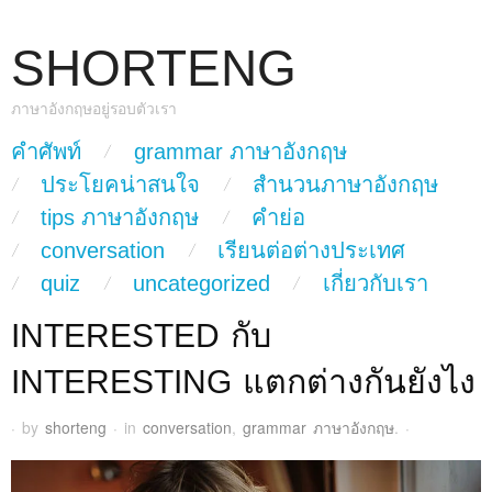
SHORTENG
ภาษาอังกฤษอยู่รอบตัวเรา
skip to content
คำศัพท์
grammar ภาษาอังกฤษ
Main Menu
ประโยคน่าสนใจ
สำนวนภาษาอังกฤษ
tips ภาษาอังกฤษ
คำย่อ
conversation
เรียนต่อต่างประเทศ
quiz
uncategorized
เกี่ยวกับเรา
INTERESTED กับ
INTERESTING แตกต่างกันยังไง
·
by
shorteng
·
in
conversation
,
grammar ภาษาอังกฤษ
.
·