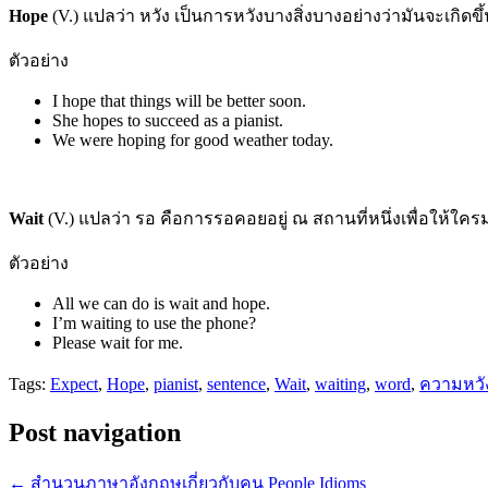
Hope
(V.) แปลว่า หวัง เป็นการหวังบางสิ่งบางอย่างว่ามันจะเกิดขึ้น
ตัวอย่าง
I hope that things will be better soon.
She hopes to succeed as a pianist.
We were hoping for good weather today.
Wait
(V.) แปลว่า รอ คือการรอคอยอยู่ ณ สถานที่หนึ่งเพื่อให้ใครมา
ตัวอย่าง
All we can do is wait and hope.
I’m waiting to use the phone?
Please wait for me.
Tags:
Expect
,
Hope
,
pianist
,
sentence
,
Wait
,
waiting
,
word
,
ความหวั
Post navigation
←
สำนวนภาษาอังกฤษเกี่ยวกับคน People Idioms