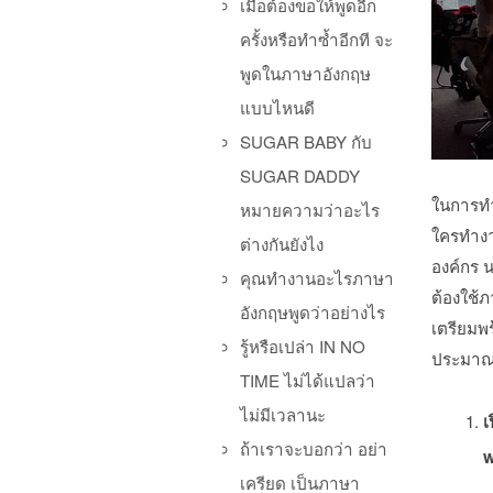
เมื่อต้องขอให้พูดอีก
ครั้งหรือทำซ้ำอีกที จะ
พูดในภาษาอังกฤษ
แบบไหนดี
SUGAR BABY กับ
SUGAR DADDY
ในการทำง
หมายความว่าอะไร
ใครทำงา
ต่างกันยังไง
องค์กร 
คุณทำงานอะไรภาษา
ต้องใช้ภ
อังกฤษพูดว่าอย่างไร
เตรียมพ
รู้หรือเปล่า IN NO
ประมาณไ
TIME ไม่ได้แปลว่า
ไม่มีเวลานะ
เ
ถ้าเราจะบอกว่า อย่า
w
เครียด เป็นภาษา