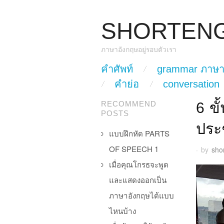
SHORTEN
ภาษาอังกฤษอยู่รอบตัวเรา
skip to content
คำศัพท์
grammar ภาษา
Main Menu
คำย่อ
conversation
6 ข
RECOMMEND
POSTS
ประ
แบบฝึกหัด PARTS
OF SPEECH 1
·
by
sho
เมื่อคุณโกรธจะพูด
และแสดงออกเป็น
ภาษาอังกฤษได้แบบ
ไหนบ้าง