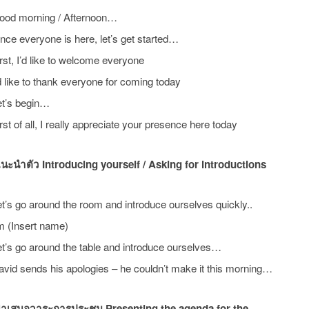
ood morning / Afternoon…
nce everyone is here, let’s get started…
rst, I’d like to welcome everyone
d like to thank everyone for coming today
et’s begin…
rst of all, I really appreciate your presence here today
นะนำตัว Introducing yourself / Asking for introductions
t’s go around the room and introduce ourselves quickly..
m (Insert name)
t’s go around the table and introduce ourselves…
vid sends his apologies – he couldn’t make it this morning…
ำเสนอวาระการประชุม Presenting the agenda for the