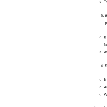
To
ส
p
It
f
Af
ป
It
An
We