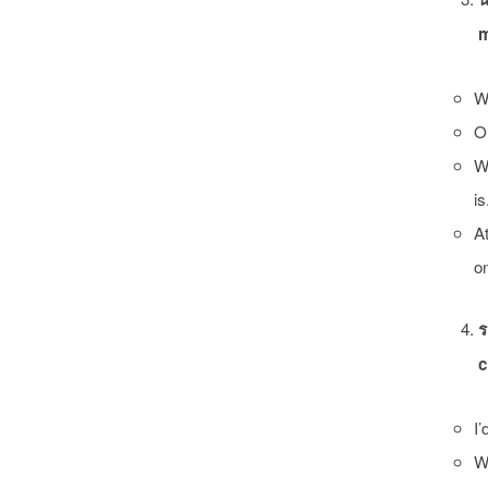
m
W
Ou
W
is
At
o
ร
c
I’
W