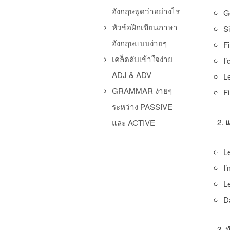
อังกฤษพูดว่าอย่างไร
G
หัวข้อฝึกเขียนภาษา
Si
อังกฤษแบบง่ายๆ
Fi
เคล็ดลับเข้าใจง่าย
I’
ADJ & ADV
L
GRAMMAR ง่ายๆ
Fi
ระหว่าง PASSIVE
แ
และ ACTIVE
Le
I’
Le
Da
น