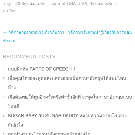
Tags:
50 รัฐของอเมริกา
,
state of USA
,
USA
,
รัฐของอเมริกา
,
อเมริกา
Post navigation
←
วลีภาษาอังกฤษน่ารู้เกี่ยวกับการ
วลีภาษาอังกฤษน่ารู้เกี่ยวกับการนอน
ทำงาน
→
RECOMMEND POSTS
แบบฝึกหัด PARTS OF SPEECH 1
เมื่อคุณโกรธจะพูดและแสดงออกเป็นภาษาอังกฤษได้แบบไหน
บ้าง
เมื่อต้องขอให้พูดอีกครั้งหรือทำซ้ำอีกที จะพูดในภาษาอังกฤษแบบ
ไหนดี
SUGAR BABY กับ SUGAR DADDY หมายความว่าอะไร ต่าง
กันยังไง
คุณทำงานอะไรภาษาอังกฤษพูดว่าอย่างไร