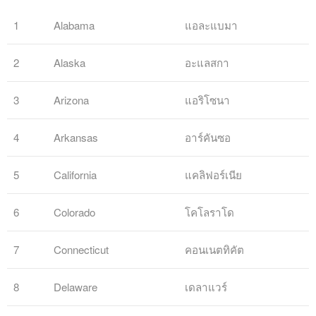
1
Alabama
แอละแบมา
2
Alaska
อะแลสกา
3
Arizona
แอริโซนา
4
Arkansas
อาร์คันซอ
5
California
แคลิฟอร์เนีย
6
Colorado
โคโลราโด
7
Connecticut
คอนเนตทิคัต
8
Delaware
เดลาแวร์