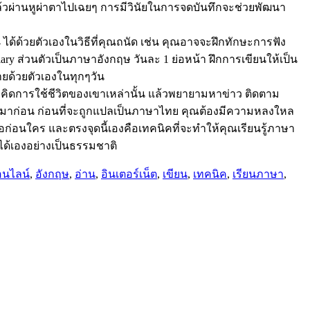
ล้วผ่านหูผ่าตาไปเฉยๆ การมีวินัยในการจดบันทึกจะช่วยพัฒนา
ได้ด้วยตัวเองในวิธีที่คุณถนัด เช่น คุณอาจจะฝึกทักษะการฟัง
y ส่วนตัวเป็นภาษาอังกฤษ วันละ 1 ย่อหน้า ฝึกการเขียนให้เป็น
ยด้วยตัวเองในทุกๆวัน
วคิดการใช้ชีวิตของเขาเหล่านั้น แล้วพยายามหาข่าว ติดตาม
ออกมาก่อน ก่อนที่จะถูกแปลเป็นภาษาไทย คุณต้องมีความหลงใหล
่อนใคร และตรงจุดนี้เองคือเทคนิคที่จะทำให้คุณเรียนรู้ภาษา
ได้เองอย่างเป็นธรรมชาติ
อนไลน์
,
อังกฤษ
,
อ่าน
,
อินเตอร์เน็ต
,
เขียน
,
เทคนิค
,
เรียนภาษา
,