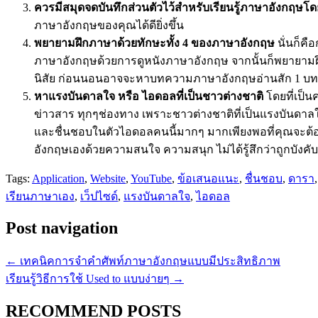
ควรมีสมุดจดบันทึกส่วนตัวไว้สำหรับเรียนรู้ภาษาอังกฤษโ
ภาษาอังกฤษของคุณได้ดียิ่งขึ้น
พยายามฝึกภาษาด้วยทักษะทั้ง 4 ของภาษาอังกฤษ
นั่นก็คื
ภาษาอังกฤษด้วยการดูหนังภาษาอังกฤษ จากนั้นก็พยายามฝึกพ
นิสัย ก่อนนอนอาจจะหาบทความภาษาอังกฤษอ่านสัก 1 บทความ
หาแรงบันดาลใจ หรือ ไอดอลที่เป็นชาวต่างชาติ
โดยที่เป็น
ข่าวสาร ทุกๆช่องทาง เพราะชาวต่างชาติที่เป็นแรงบันดาล
และชื่นชอบในตัวไอดอลคนนี้มากๆ มากเพียงพอที่คุณจะต้อง
อังกฤษเองด้วยความสนใจ ความสนุก ไม่ได้รู้สึกว่าถูกบัง
Tags:
Application
,
Website
,
YouTube
,
ข้อเสนอแนะ
,
ชื่นชอบ
,
ดารา
เรียนภาษาเอง
,
เว็ปไซด์
,
แรงบันดาลใจ
,
ไอดอล
Post navigation
←
เทคนิคการจำคำศัพท์ภาษาอังกฤษแบบมีประสิทธิภาพ
เรียนรู้วิธีการใช้ Used to แบบง่ายๆ
→
RECOMMEND POSTS