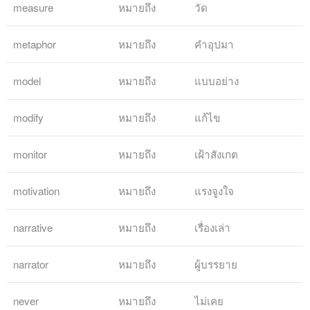
measure
หมายถึง
วัด
metaphor
หมายถึง
คำอุปมา
model
หมายถึง
แบบอย่าง
modify
หมายถึง
แก้ไข
monitor
หมายถึง
เฝ้าสังเกต
motivation
หมายถึง
แรงจูงใจ
narrative
หมายถึง
เรื่องเล่า
narrator
หมายถึง
ผู้บรรยาย
never
หมายถึง
ไม่เคย