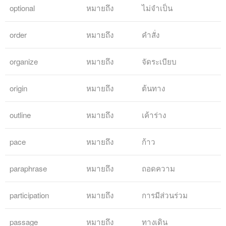
optional
หมายถึง
ไม่จำเป็น
order
หมายถึง
คำสั่ง
organize
หมายถึง
จัดระเบียบ
origin
หมายถึง
ต้นทาง
outline
หมายถึง
เค้าร่าง
pace
หมายถึง
ก้าว
paraphrase
หมายถึง
ถอดความ
participation
หมายถึง
การมีส่วนร่วม
passage
หมายถึง
ทางเดิน