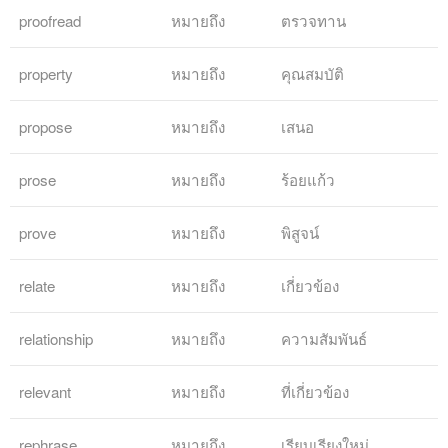
proofread
หมายถึง
ตรวจทาน
property
หมายถึง
คุณสมบัติ
propose
หมายถึง
เสนอ
prose
หมายถึง
ร้อยแก้ว
prove
หมายถึง
พิสูจน์
relate
หมายถึง
เกี่ยวข้อง
relationship
หมายถึง
ความสัมพันธ์
relevant
หมายถึง
ที่เกี่ยวข้อง
rephrase
หมายถึง
เรียบเรียงใหม่