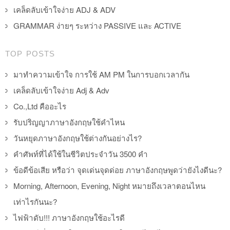
เคล็ดลับเข้าใจง่าย ADJ & ADV
GRAMMAR ง่ายๆ ระหว่าง PASSIVE และ ACTIVE
TOP POSTS
มาทำความเข้าใจ การใช้ AM PM ในการบอกเวลากัน
เคล็ดลับเข้าใจง่าย Adj & Adv
Co.,Ltd คืออะไร
รับปริญญาภาษาอังกฤษใช้คำไหน
วันหยุดภาษาอังกฤษใช้ต่างกันอย่างไร?
คำศัพท์ที่ได้ใช้ในชีวิตประจำวัน 3500 คำ
ข้อดีข้อเสีย หรือว่า จุดเด่นจุดด่อย ภาษาอังกฤษพูดว่ายังไงดีนะ?
Morning, Afternoon, Evening, Night หมายถึงเวลาตอนไหน
เท่าไรกันนะ?
ไฟฟ้าดับ!!! ภาษาอังกฤษใช้อะไรดี