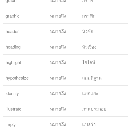
graph
หมายถึง
กราฟ
graphic
หมายถึง
กราฟิก
header
หมายถึง
หัวข้อ
heading
หมายถึง
หัวเรื่อง
highlight
หมายถึง
ไฮไลท์
hypothesize
หมายถึง
สมมติฐาน
identify
หมายถึง
แยกแยะ
illustrate
หมายถึง
ภาพประกอบ
imply
หมายถึง
แปลว่า