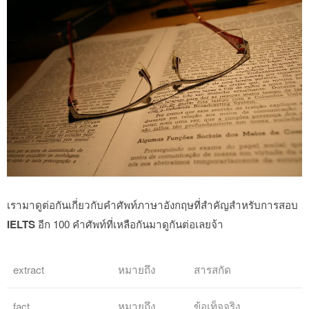
เรามาดูต่อกันเกี่ยวกับคำศัพท์ภาษาอังกฤษที่สำคัญสำหรับการสอบ
IELTS
อีก 100 คำศัพท์ที่เหลือกันมาดูกันต่อเลยจ้า
extract
หมายถึง
สารสกัด
fact
หมายถึง
ข้อเท็จจริง