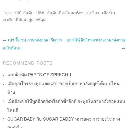
Tags:
100 อันดับ
,
USA
,
อันดับเมืองในอเมริกา
,
อเมริกา
,
เมืองใน
อเมริกาที่มีคนอยู่มากที่สุด
Post navigation
←
เป่า ยิ้ง ชุบ ภาษาอังกฤษ เรียกว่า
บอกให้ผู้อื่นโทรหาเป็นภาษาอังกฤษ
อะไรกันนะ
→
RECOMMEND POSTS
แบบฝึกหัด PARTS OF SPEECH 1
เมื่อคุณโกรธจะพูดและแสดงออกเป็นภาษาอังกฤษได้แบบไหน
บ้าง
เมื่อต้องขอให้พูดอีกครั้งหรือทำซ้ำอีกที จะพูดในภาษาอังกฤษแบบ
ไหนดี
SUGAR BABY กับ SUGAR DADDY หมายความว่าอะไร ต่าง
กันยังไง