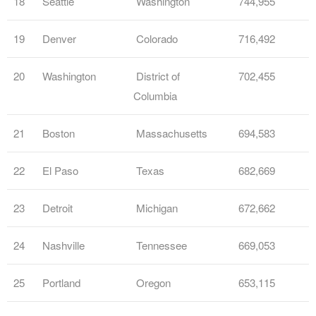
18
Seattle
Washington
744,955
19
Denver
Colorado
716,492
20
Washington
District of
702,455
Columbia
21
Boston
Massachusetts
694,583
22
El Paso
Texas
682,669
23
Detroit
Michigan
672,662
24
Nashville
Tennessee
669,053
25
Portland
Oregon
653,115