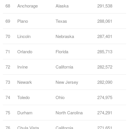
68
Anchorage
Alaska
291,538
69
Plano
Texas
288,061
70
Lincoln
Nebraska
287,401
71
Orlando
Florida
285,713
72
Irvine
California
282,572
73
Newark
New Jersey
282,090
74
Toledo
Ohio
274,975
75
Durham
North Carolina
274,291
76
Chula Vista
California
271,651