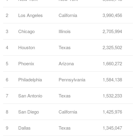
2
Los Angeles
California
3,990,456
3
Chicago
Illinois
2,705,994
4
Houston
Texas
2,325,502
5
Phoenix
Arizona
1,660,272
6
Philadelphia
Pennsylvania
1,584,138
7
San Antonio
Texas
1,532,233
8
San Diego
California
1,425,976
9
Dallas
Texas
1,345,047