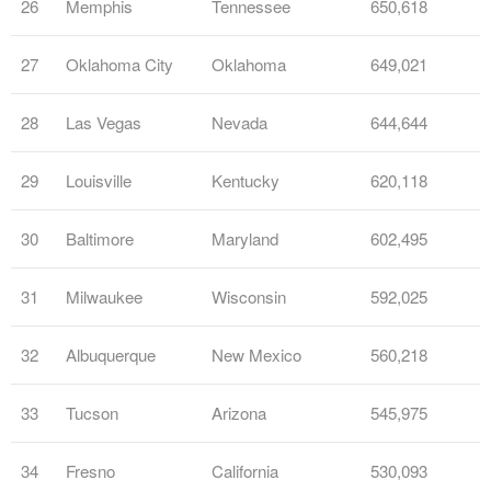
26
Memphis
Tennessee
650,618
27
Oklahoma City
Oklahoma
649,021
28
Las Vegas
Nevada
644,644
29
Louisville
Kentucky
620,118
30
Baltimore
Maryland
602,495
31
Milwaukee
Wisconsin
592,025
32
Albuquerque
New Mexico
560,218
33
Tucson
Arizona
545,975
34
Fresno
California
530,093