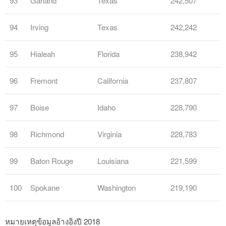
93
Garland
Texas
242,507
94
Irving
Texas
242,242
95
Hialeah
Florida
238,942
96
Fremont
California
237,807
97
Boise
Idaho
228,790
98
Richmond
Virginia
228,783
99
Baton Rouge
Louisiana
221,599
100
Spokane
Washington
219,190
หมายเหตุข้อมูลอ้างอิงปี 2018