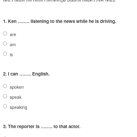
1.
Ken ….…. listening to the news while he is driving.
are
am
is
2.
I can ….…. English.
spoken
speak
speaking
3.
The reporter is ….…. to that actor.