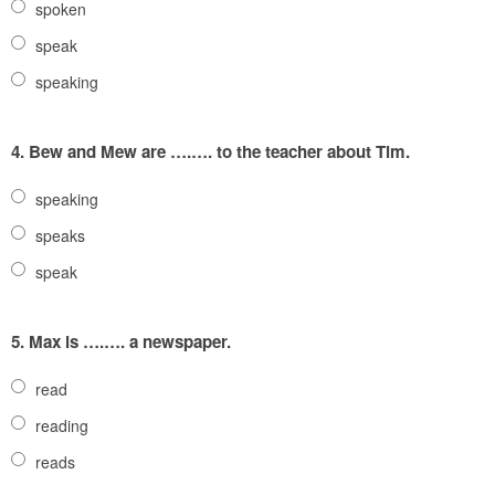
spoken
speak
speaking
4.
Bew and Mew are ….…. to the teacher about Tim.
speaking
speaks
speak
5.
Max is ….…. a newspaper.
read
reading
reads