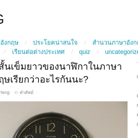
G
อังกฤษ
ประโยคน่าสนใจ
สำนวนภาษาอังก
เรียนต่อต่างประเทศ
quiz
uncategoriz
มสั้นเข็มยาวของนาฬิกาในภาษา
กฤษเรียกว่าอะไรกันนะ?
rteng
·
in
คำศัพท์
.
·