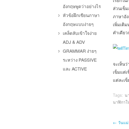
เรียกใน
อังกฤษพูดว่าอย่างไร
ส่วนเข็ม
หัวข้อฝึกเขียนภาษา
ภาษาอัง
อังกฤษแบบง่ายๆ
เพิ่มเติ
คำเดียวก
เคล็ดลับเข้าใจง่าย
ADJ & ADV
GRAMMAR ง่ายๆ
ระหว่าง PASSIVE
จะเห็นว
และ ACTIVE
เข็มแต่เ
แต่ละเข็
Tags:
นา
นาฬิกาใ
Po
←
วันแม