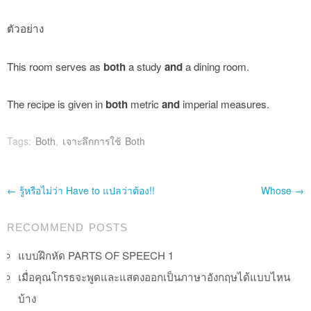
ตัวอย่าง
This room serves as
both
a study
and
a dining room.
The recipe is given in
both
metric
and
imperial measures.
Tags:
Both
,
เจาะลึกการใช้ Both
Post navigation
←
รู้หรือไม่ว่า Have to แปลว่าต้อง!!
Whose
→
RECOMMEND POSTS
แบบฝึกหัด PARTS OF SPEECH 1
เมื่อคุณโกรธจะพูดและแสดงออกเป็นภาษาอังกฤษได้แบบไหน
บ้าง