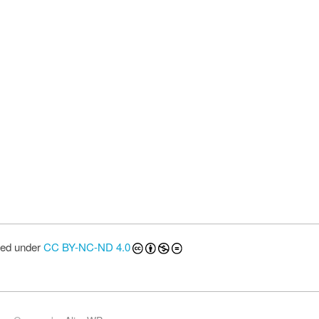
sed under
CC BY-NC-ND 4.0