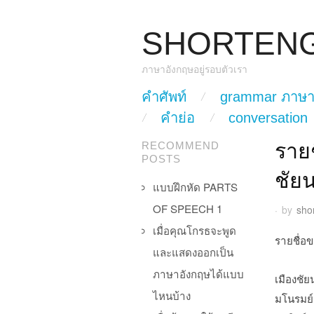
SHORTEN
ภาษาอังกฤษอยู่รอบตัวเรา
skip to content
คำศัพท์
grammar ภาษา
Main Menu
คำย่อ
conversation
ราย
RECOMMEND
POSTS
ชัย
แบบฝึกหัด PARTS
OF SPEECH 1
·
by
sho
เมื่อคุณโกรธจะพูด
รายชื่อ
และแสดงออกเป็น
ภาษาอังกฤษได้แบบ
เมืองชั
ไหนบ้าง
มโนรมย