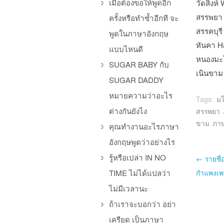
เมื่อต้องขอให้พูดอีก
วัดสิงห์
สรรพยา
ครั้งหรือทำซ้ำอีกที จะ
สรรคบุรี
พูดในภาษาอังกฤษ
หันคา H
แบบไหนดี
หนองมะ
SUGAR BABY กับ
เนินขาม
SUGAR DADDY
หมายความว่าอะไร
Tags:
มโ
ต่างกันยังไง
สรรพยา 
ขาม ภาษ
คุณทำงานอะไรภาษา
อังกฤษพูดว่าอย่างไร
รู้หรือเปล่า IN NO
Po
←
รายชื่
TIME ไม่ได้แปลว่า
กำแพงเพ
ไม่มีเวลานะ
ถ้าเราจะบอกว่า อย่า
เครียด เป็นภาษา