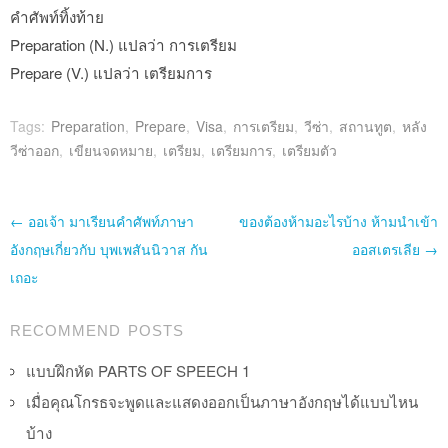
คำศัพท์ทิ้งท้าย
Preparation (N.) แปลว่า การเตรียม
Prepare (V.) แปลว่า เตรียมการ
Tags:
Preparation
,
Prepare
,
Visa
,
การเตรียม
,
วีซ่า
,
สถานทูต
,
หลัง
วีซ่าออก
,
เขียนจดหมาย
,
เตรียม
,
เตรียมการ
,
เตรียมตัว
Post navigation
←
ออเจ้า มาเรียนคำศัพท์ภาษา
ของต้องห้ามอะไรบ้าง ห้ามนำเข้า
อังกฤษเกี่ยวกับ บุพเพสันนิวาส กัน
ออสเตรเลีย
→
เถอะ
RECOMMEND POSTS
แบบฝึกหัด PARTS OF SPEECH 1
เมื่อคุณโกรธจะพูดและแสดงออกเป็นภาษาอังกฤษได้แบบไหน
บ้าง