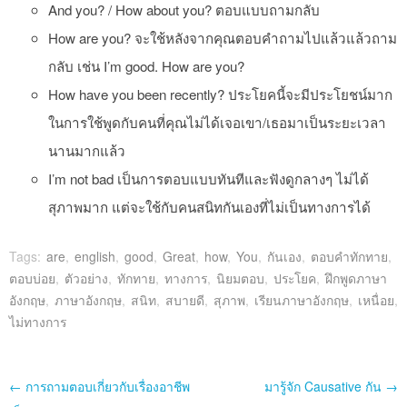
And you? / How about you? ตอบแบบถามกลับ
How are you? จะใช้หลังจากคุณตอบคำถามไปแล้วแล้วถาม
กลับ เช่น I’m good. How are you?
How have you been recently? ประโยคนี้จะมีประโยชน์มาก
ในการใช้พูดกับคนที่คุณไม่ได้เจอเขา/เธอมาเป็นระยะเวลา
นานมากแล้ว
I’m not bad เป็นการตอบแบบทันทีและฟังดูกลางๆ ไม่ได้
สุภาพมาก แต่จะใช้กับคนสนิทกันเองที่ไม่เป็นทางการได้
Tags:
are
,
english
,
good
,
Great
,
how
,
You
,
กันเอง
,
ตอบคำทักทาย
,
ตอบบ่อย
,
ตัวอย่าง
,
ทักทาย
,
ทางการ
,
นิยมตอบ
,
ประโยค
,
ฝึกพูดภาษา
อังกฤษ
,
ภาษาอังกฤษ
,
สนิท
,
สบายดี
,
สุภาพ
,
เรียนภาษาอังกฤษ
,
เหนื่อย
,
ไม่ทางการ
Post navigation
←
การถามตอบเกี่ยวกับเรื่องอาชีพ
มารู้จัก Causative กัน
→