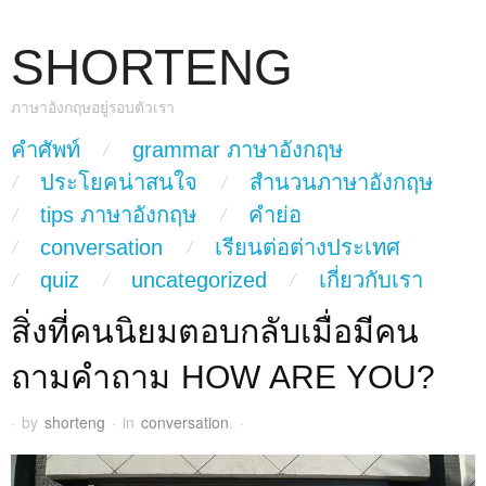
SHORTENG
ภาษาอังกฤษอยู่รอบตัวเรา
skip to content
คำศัพท์
grammar ภาษาอังกฤษ
Main Menu
ประโยคน่าสนใจ
สำนวนภาษาอังกฤษ
tips ภาษาอังกฤษ
คำย่อ
conversation
เรียนต่อต่างประเทศ
quiz
uncategorized
เกี่ยวกับเรา
สิ่งที่คนนิยมตอบกลับเมื่อมีคน
ถามคำถาม HOW ARE YOU?
·
by
shorteng
·
in
conversation
.
·