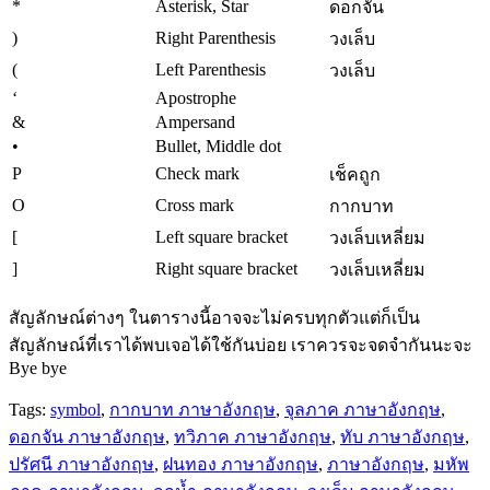
*
Asterisk, Star
ดอกจัน
)
Right Parenthesis
วงเล็บ
(
Left Parenthesis
วงเล็บ
‘
Apostrophe
&
Ampersand
•
Bullet, Middle dot
P
Check mark
เช็คถูก
O
Cross mark
กากบาท
[
Left square bracket
วงเล็บเหลี่ยม
]
Right square bracket
วงเล็บเหลี่ยม
สัญลักษณ์ต่างๆ ในตารางนี้อาจจะไม่ครบทุกตัวแต่ก็เป็น
สัญลักษณ์ที่เราได้พบเจอได้ใช้กันบ่อย เราควรจะจดจำกันนะจะ
Bye bye
Tags:
symbol
,
กากบาท ภาษาอังกฤษ
,
จุลภาค ภาษาอังกฤษ
,
ดอกจัน ภาษาอังกฤษ
,
ทวิภาค ภาษาอังกฤษ
,
ทับ ภาษาอังกฤษ
,
ปรัศนี ภาษาอังกฤษ
,
ฝนทอง ภาษาอังกฤษ
,
ภาษาอังกฤษ
,
มหัพ