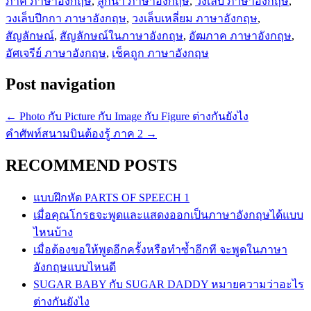
ภาค ภาษาอังกฤษ
,
ลูกน้ำ ภาษาอังกฤษ
,
วงเล็บ ภาษาอังกฤษ
,
วงเล็บปีกกา ภาษาอังกฤษ
,
วงเล็บเหลี่ยม ภาษาอังกฤษ
,
สัญลักษณ์
,
สัญลักษณ์ในภาษาอังกฤษ
,
อัฒภาค ภาษาอังกฤษ
,
อัศเจรีย์ ภาษาอังกฤษ
,
เช็คถูก ภาษาอังกฤษ
Post navigation
←
Photo กับ Picture กับ Image กับ Figure ต่างกันยังไง
คำศัพท์สนามบินต้องรู้ ภาค 2
→
RECOMMEND POSTS
แบบฝึกหัด PARTS OF SPEECH 1
เมื่อคุณโกรธจะพูดและแสดงออกเป็นภาษาอังกฤษได้แบบ
ไหนบ้าง
เมื่อต้องขอให้พูดอีกครั้งหรือทำซ้ำอีกที จะพูดในภาษา
อังกฤษแบบไหนดี
SUGAR BABY กับ SUGAR DADDY หมายความว่าอะไร
ต่างกันยังไง