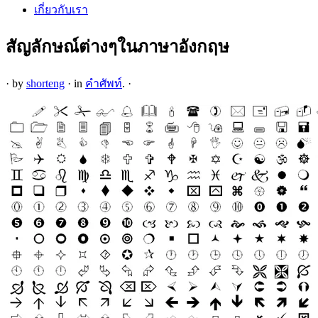
เกี่ยวกับเรา
สัญลักษณ์ต่างๆในภาษาอังกฤษ
·
by
shorteng
·
in
คำศัพท์
.
·