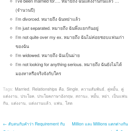
I’ve been married for…. หมายถึง ฉันแต่งงานกันแล้ว …
(จำนวนปี)
I’m divorced. หมายถึง ฉันหย่าแล้ว
I’m just separated. หมายถึง ฉันพึ่งแยกกันอยู่
I’m not quite over my ex. หมายถึง ฉันไม่ค่อยชอบแฟนเก่า
ของฉัน
I’m widowed. หมายถึง ฉันเป็นม่าย
I’m not looking for anything serious. หมายถึง ฉันยังไม่ได้
มองหาหรือจริงจังกับใคร
Tags:
Married
,
Relationships คือ
,
Single
,
ความสัมพันธ์
,
คู่หมั้น
,
คู่
แต่งงาน
,
ประโยค
,
ประโยคภาษาอังกฤษ
,
สถานะ
,
หมั้น
,
หย่า
,
เป็นแฟน
กัน
,
แต่งงาน
,
แต่งงานแล้ว
,
แฟน
,
โสด
Post navigation
←
สับสนกับคำว่า Requirement กับ
Million และ Millions แตกต่างกัน