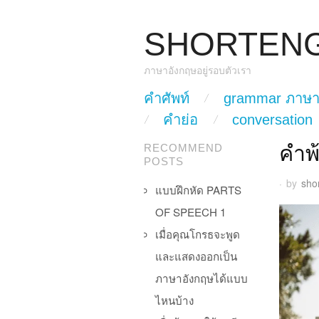
SHORTEN
ภาษาอังกฤษอยู่รอบตัวเรา
skip to content
คำศัพท์
grammar ภาษา
Main Menu
คำย่อ
conversation
คำพ
RECOMMEND
POSTS
·
by
sho
แบบฝึกหัด PARTS
OF SPEECH 1
เมื่อคุณโกรธจะพูด
และแสดงออกเป็น
ภาษาอังกฤษได้แบบ
ไหนบ้าง