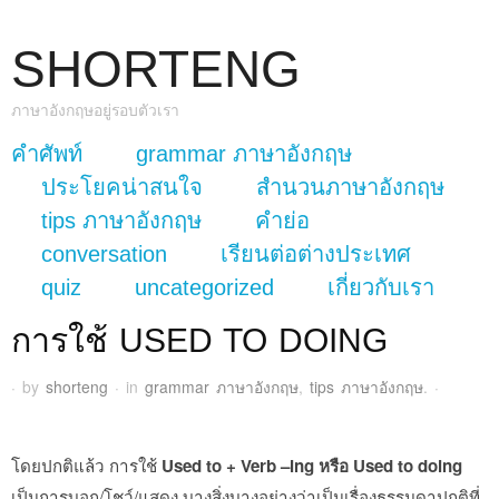
SHORTENG
ภาษาอังกฤษอยู่รอบตัวเรา
skip to content
คำศัพท์
grammar ภาษาอังกฤษ
Main Menu
ประโยคน่าสนใจ
สำนวนภาษาอังกฤษ
tips ภาษาอังกฤษ
คำย่อ
conversation
เรียนต่อต่างประเทศ
quiz
uncategorized
เกี่ยวกับเรา
การใช้ USED TO DOING
·
by
shorteng
·
in
grammar ภาษาอังกฤษ
,
tips ภาษาอังกฤษ
.
·
โดยปกติแล้ว การใช้
Used to + Verb –ing
หรือ Used to doing
เป็นการบอก/โชว์/แสดง บางสิ่งบางอย่างว่าเป็นเรื่องธรรมดาปกติที่