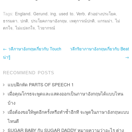
Tags:
England
,
Gerund
,
ing
,
used to
,
Verb
,
ตัวอย่างประโยค
,
ธรรมดา
,
ปกติ
,
ประโยคภาษาอังกฤษ
,
เหตุการณ์ปกติ
,
แกรมม่า
,
ไม่
ตกใจ
,
ไม่แปลกใจ
,
ไวยากรณ์
Post navigation
←
วลีภาษาอังกฤษเกี่ยวกับ Touch
วลีกริยาภาษาอังกฤษเกี่ยวกับ Beat
น่ารู้
→
RECOMMEND POSTS
แบบฝึกหัด PARTS OF SPEECH 1
เมื่อคุณโกรธจะพูดและแสดงออกเป็นภาษาอังกฤษได้แบบไหน
บ้าง
เมื่อต้องขอให้พูดอีกครั้งหรือทำซ้ำอีกที จะพูดในภาษาอังกฤษแบบ
ไหนดี
SUGAR BABY กับ SUGAR DADDY หมายความว่าอะไร ต่าง