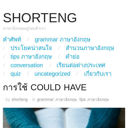
SHORTENG
ภาษาอังกฤษอยู่รอบตัวเรา
skip to content
คำศัพท์
grammar ภาษาอังกฤษ
Main Menu
ประโยคน่าสนใจ
สำนวนภาษาอังกฤษ
tips ภาษาอังกฤษ
คำย่อ
conversation
เรียนต่อต่างประเทศ
quiz
uncategorized
เกี่ยวกับเรา
การใช้ COULD HAVE
·
by
shorteng
·
in
grammar ภาษาอังกฤษ
,
tips ภาษาอังกฤษ
.
·