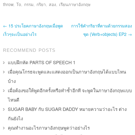
throw
,
To
,
กรรม
,
กริยา
,
สอง
,
เรียนภาษาอังกฤษ
Post navigation
←
15 ประโยคภาษาอังกฤษเมื่อพูด
การใช้คำกริยาที่ตามด้วยกรรมสอง
เร็วๆจะเป็นอย่างไร
ชุด (Verb+objects) EP2
→
RECOMMEND POSTS
แบบฝึกหัด PARTS OF SPEECH 1
เมื่อคุณโกรธจะพูดและแสดงออกเป็นภาษาอังกฤษได้แบบไหน
บ้าง
เมื่อต้องขอให้พูดอีกครั้งหรือทำซ้ำอีกที จะพูดในภาษาอังกฤษแบบ
ไหนดี
SUGAR BABY กับ SUGAR DADDY หมายความว่าอะไร ต่าง
กันยังไง
คุณทำงานอะไรภาษาอังกฤษพูดว่าอย่างไร